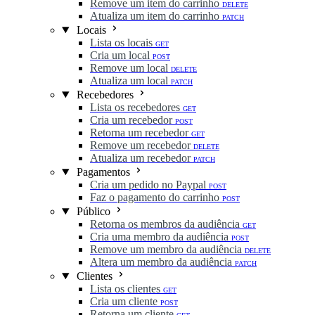
Remove um item do carrinho
DELETE
Atualiza um item do carrinho
PATCH
Locais
Lista os locais
GET
Cria um local
POST
Remove um local
DELETE
Atualiza um local
PATCH
Recebedores
Lista os recebedores
GET
Cria um recebedor
POST
Retorna um recebedor
GET
Remove um recebedor
DELETE
Atualiza um recebedor
PATCH
Pagamentos
Cria um pedido no Paypal
POST
Faz o pagamento do carrinho
POST
Público
Retorna os membros da audiência
GET
Cria uma membro da audiência
POST
Remove um membro da audiência
DELETE
Altera um membro da audiência
PATCH
Clientes
Lista os clientes
GET
Cria um cliente
POST
Retorna um cliente