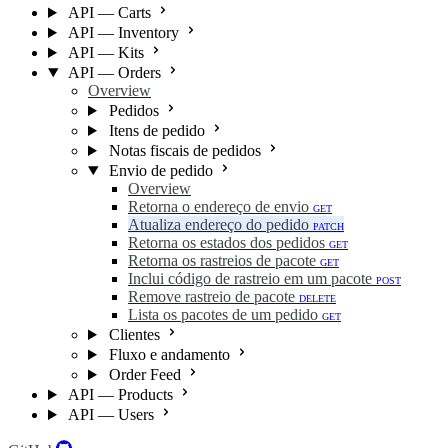
API — Carts
API — Inventory
API — Kits
API — Orders
Overview
Pedidos
Itens de pedido
Notas fiscais de pedidos
Envio de pedido
Overview
Retorna o endereço de envio
GET
Atualiza endereço do pedido
PATCH
Retorna os estados dos pedidos
GET
Retorna os rastreios de pacote
GET
Inclui código de rastreio em um pacote
POST
Remove rastreio de pacote
DELETE
Lista os pacotes de um pedido
GET
Clientes
Fluxo e andamento
Order Feed
API — Products
API — Users