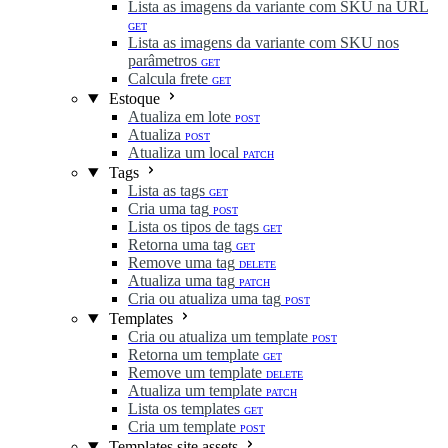
Lista as imagens da variante com SKU na URL
GET
Lista as imagens da variante com SKU nos
parâmetros
GET
Calcula frete
GET
Estoque
Atualiza em lote
POST
Atualiza
POST
Atualiza um local
PATCH
Tags
Lista as tags
GET
Cria uma tag
POST
Lista os tipos de tags
GET
Retorna uma tag
GET
Remove uma tag
DELETE
Atualiza uma tag
PATCH
Cria ou atualiza uma tag
POST
Templates
Cria ou atualiza um template
POST
Retorna um template
GET
Remove um template
DELETE
Atualiza um template
PATCH
Lista os templates
GET
Cria um template
POST
Templates site assets