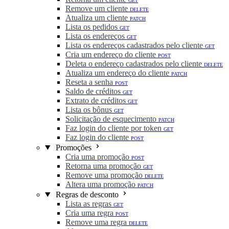
GET
Remove um cliente
DELETE
Atualiza um cliente
PATCH
Lista os pedidos
GET
Lista os endereços
GET
Lista os endereços cadastrados pelo cliente
GET
Cria um endereço do cliente
POST
Deleta o endereço cadastrados pelo cliente
DELETE
Atualiza um endereço do cliente
PATCH
Reseta a senha
POST
Saldo de créditos
GET
Extrato de créditos
GET
Lista os bônus
GET
Solicitação de esquecimento
PATCH
Faz login do cliente por token
GET
Faz login do cliente
POST
Promoções
Cria uma promoção
POST
Retorna uma promoção
GET
Remove uma promoção
DELETE
Altera uma promoção
PATCH
Regras de desconto
Lista as regras
GET
Cria uma regra
POST
Remove uma regra
DELETE