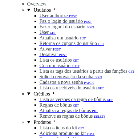
Overview
Usuários
User authorize
POST
Faz o login do usuário
POST
Faz o logout do usuário
POST
User
GET
Atualiza um usuário
PUT
Retorna os cupons do usuário
GET
Ativar
POST
Desativar
POST
Lista os usuários
GET
Cria um usuário
POST
Lista as tags dos usuários a partir das funções
GET
Solicita renovação da senha
POST
Cadastra a nova senha
PATCH
Lista os recebíveis do usuário
GET
Créditos
Lista as versões da regra de bônus
GET
Regras de bônus
GET
Atualiza a regras de bônus
PUT
Remove as regras de bônus
DELETE
Produtos
Lista os itens do kit
GET
Adiciona produto ao kit
POST