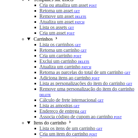
Cria ou atualiza um asset
POST
Retorna um asset
GET
Remove um asset
DELETE
Atualiza um asset
PATCH
Lista os assets
GET
Cria um asset
POST
Carrinhos
Lista os carrinhos
GET
Retorna um carrinho
GET
Cria um carrinho
POST
Exclui um carrinho
DELETE
Atualiza um carrinho
PATCH
Retorna as parcelas do total de um carrinho
GET
Adiciona itens ao carrinho
POST
Lista as personalizações do item do carrinho
GET
Remove uma personalização do item do carrinho
DELETE
Cálculo de frete internacional
GET
Lista as amostras
GET
Endereço de entrega
GET
Associa código de cupom ao carrinho
POST
Itens do carrinho
Lista os itens de um carrinho
GET
Cria um item do carrinho
POST