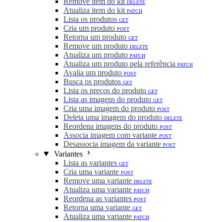
Remove item do kit
DELETE
Atualiza item do kit
PATCH
Lista os produtos
GET
Cria um produto
POST
Retorna um produto
GET
Remove um produto
DELETE
Atualiza um produto
PATCH
Atualiza um produto pela referência
PATCH
Avalia um produto
POST
Busca os produtos
GET
Lista os preços do produto
GET
Lista as imagens do produto
GET
Cria uma imagem do produto
POST
Deleta uma imagem do produto
DELETE
Reordena imagens do produto
POST
Associa imagem com variante
POST
Desassocia imagem da variante
POST
Variantes
Lista as variantes
GET
Cria uma variante
POST
Remove uma variante
DELETE
Atualiza uma variante
PATCH
Reordena as variantes
POST
Retorna uma variante
GET
Atualiza uma variante
PATCH