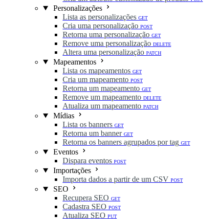
Personalizações
Lista as personalizações
GET
Cria uma personalização
POST
Retorna uma personalização
GET
Remove uma personalização
DELETE
Altera uma personalização
PATCH
Mapeamentos
Lista os mapeamentos
GET
Cria um mapeamento
POST
Retorna um mapeamento
GET
Remove um mapeamento
DELETE
Atualiza um mapeamento
PATCH
Mídias
Lista os banners
GET
Retorna um banner
GET
Retorna os banners agrupados por tag
GET
Eventos
Dispara eventos
POST
Importações
Importa dados a partir de um CSV
POST
SEO
Recupera SEO
GET
Cadastra SEO
POST
Atualiza SEO
PUT