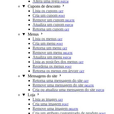
Altera uma regra
PATCH
Cupons de desconto
Lista os cupons
GET
Cria um cupom
POST
Remove um cupom
DELETE
Atualiza um cupom
PATCH
Retorna um cupom
GET
Menus
Lista os menus
GET
Cria um menu
POST
Retorna um menu
GET
Remove um menu
DELETE
Atualiza um menu
PATCH
Lista as posições dos menus
GET
Reordena os menus
POST
Retorna os menus em árvore
GET
Mensagens do site
Retorna uma mensagem do site
GET
Remove uma mensagem do site
DELETE
Cria ou atualiza uma mensagem do site
PATCH
Loja
Lista as images
GET
Cria uma imagem
POST
Remove uma imagem
DELETE
Cria um atributo customizado de produto
POST